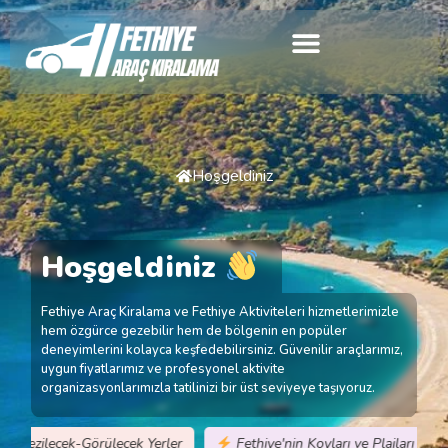
Hoşgeldiniz
Hoşgeldiniz
Fethiye Araç Kiralama ve Fethiye Aktiviteleri hizmetlerimizle
hem özgürce gezebilir hem de bölgenin en popüler
deneyimlerini kolayca keşfedebilirsiniz. Güvenilir araçlarımız,
uygun fiyatlarımız ve profesyonel aktivite
organizasyonlarımızla tatilinizi bir üst seviyeye taşıyoruz.
ilecek-Görülecek Yerler
Fethiye'nin Koyları ve Plajları
Ge