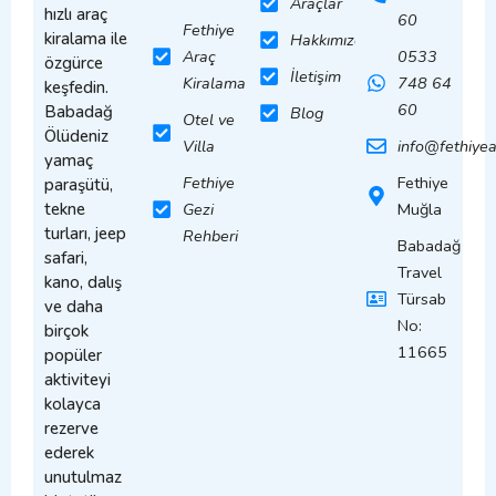
Araçlar
hızlı araç
60
Fethiye
kiralama ile
Hakkımızda
Araç
0533
özgürce
İletişim
Kiralama
748 64
keşfedin.
60
Babadağ
Blog
Otel ve
Ölüdeniz
Villa
info@fethiye
yamaç
Fethiye
Fethiye
paraşütü,
tekne
Gezi
Muğla
turları, jeep
Rehberi
Babadağ
safari,
Travel
kano, dalış
Türsab
ve daha
No:
birçok
11665
popüler
aktiviteyi
kolayca
rezerve
ederek
unutulmaz