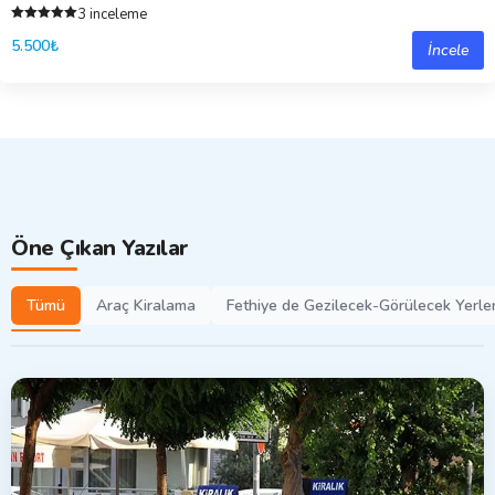
3 inceleme
5 üzerinden
5.500
₺
5.00
İncele
oy aldı
Öne Çıkan Yazılar
Tümü
Araç Kiralama
Fethiye de Gezilecek-Görülecek Yerle