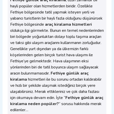
Fethiye günlük araç kiralama
, uzun zamandır bir
hayli popüler olan hizmetlerden biridir. Özellikle
Fethiye bölgesinde tatil yapmak isteyen yerli ve
yabancı turistlerin bir hayli fazla olduğunu düşünürsek
Fethiye bölgesinde
araç kiralama hizmetleri
oldukça ilgi görmekte. Bunun en temel nedenlerinden
biri bölgede yoğunluktan dolayı toplu taşıma araçları
ve taksi gibi ulaşım araçlarını kullanmanın zorluğudur.
Genellikle yurt dışından ya da ülkemizin farklı
köşelerinden gelen birçok turist hava ulaşımı ile
Fethiye’ye gelmektedir. Hava ulaşımının eksi
yönlerinden biri de tatil boyunca ulaşım sağlayacak
aracın bulunmamasıdır.
Fethiye günlük araç
kiralama
hizmetleri ile bu sorunu ortadan kaldırabilir
ve hızlı bir şekilde ulaşmak istediğiniz birçok yere
ulaşabilirsiniz. Merak ettikleriniz ve çok daha fazlası
için okumaya devam edin. İşte “
Fethiye günlük araç
kiralama neden popüler?
” sorusu hakkında merak
edilenler…