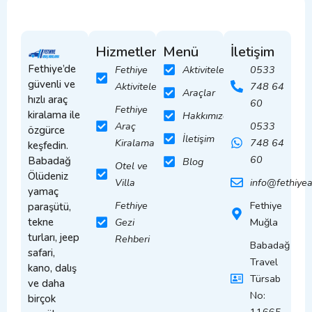
Hizmetler
Menü
İletişim
Fethiye’de
Fethiye
Aktiviteler
0533
güvenli ve
Aktiviteleri
748 64
Araçlar
hızlı araç
60
Fethiye
kiralama ile
Hakkımızda
Araç
0533
özgürce
İletişim
Kiralama
748 64
keşfedin.
60
Babadağ
Blog
Otel ve
Ölüdeniz
Villa
info@fethiye
yamaç
Fethiye
Fethiye
paraşütü,
tekne
Gezi
Muğla
turları, jeep
Rehberi
Babadağ
safari,
Travel
kano, dalış
Türsab
ve daha
No:
birçok