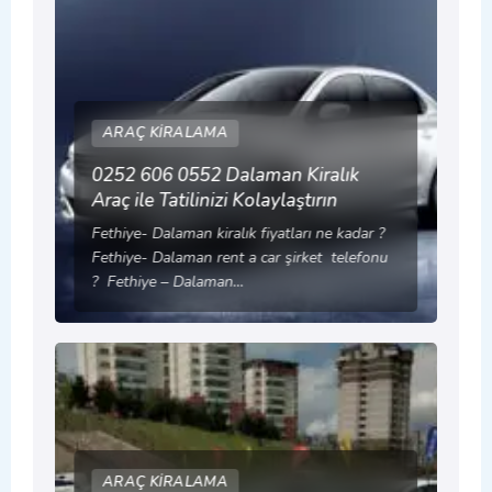
ARAÇ KIRALAMA
0252 606 0552 Dalaman Kiralık
Araç ile Tatilinizi Kolaylaştırın
Fethiye- Dalaman kiralık fiyatları ne kadar ?
Fethiye- Dalaman rent a car şirket telefonu
? Fethiye – Dalaman…
ARAÇ KIRALAMA