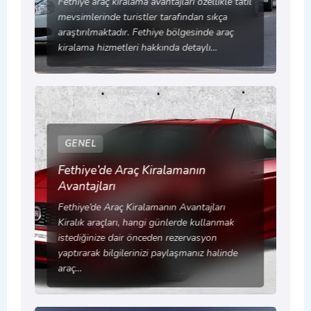
Fethiye araç kiralama avantajları özellikle tatil
mevsimlerinde turistler tarafından sıkça
araştırılmaktadır. Fethiye bölgesinde araç
kiralama hizmetleri hakkında detaylı…
GENEL
Fethiye’de Araç Kiralamanın
Avantajları
Fethiye’de Araç Kiralamanın Avantajları
Kiralık araçları, hangi günlerde kullanmak
istediğinize dair önceden rezervasyon
yaptırarak bilgilerinizi paylaşmanız halinde
araç…