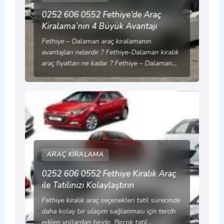
0252 606 0552 Fethiye’de Araç
Kiralama’nın 4 Büyük Avantajı
Fethiye – Dalaman araç kiralamanın
avantajları nelerdir ? Fethiye-Dalaman kiralık
araç fiyatları ne kadar ? Fethiye – Dalaman…
ARAÇ KIRALAMA
0252 606 0552 Fethiye Kiralık Araç
ile Tatilinizi Kolaylaştırın
Fethiye kiralık araç seçenekleri tatil sürecinde
daha kolay bir ulaşım sağlanması için tercih
edilen yollardan biridir. Birçok tatil…