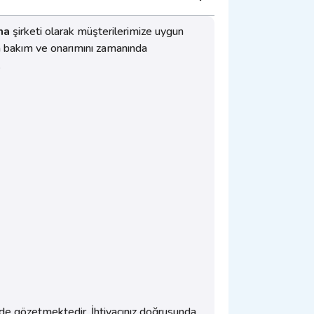
ma
şirketi olarak müşterilerimize uygun
ın bakım ve onarımını zamanında
.
i de gözetmektedir. İhtiyacınız doğrusunda