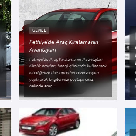
GENEL
Fethiye’de Araç Kiralamanın
Avantajları
Fethiye’de Araç Kiralamanın Avantajları
Kiralık araçları, hangi günlerde kullanmak
istediğinize dair önceden rezervasyon
yaptırarak bilgilerinizi paylaşmanız
halinde araç…