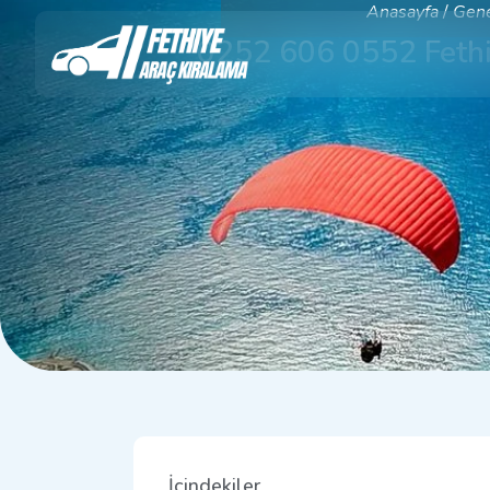
Anasayfa
/
Gen
0252 606 0552 Fethiy
İçindekiler