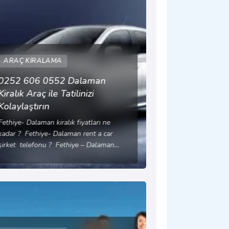
ARAÇ KIRALAMA
0252 606 0552 Dalaman
Kiralık Araç ile Tatilinizi
Kolaylaştırın
Fethiye- Dalaman kiralık fiyatları ne
kadar ? Fethiye- Dalaman rent a car
şirket telefonu ? Fethiye – Dalaman…