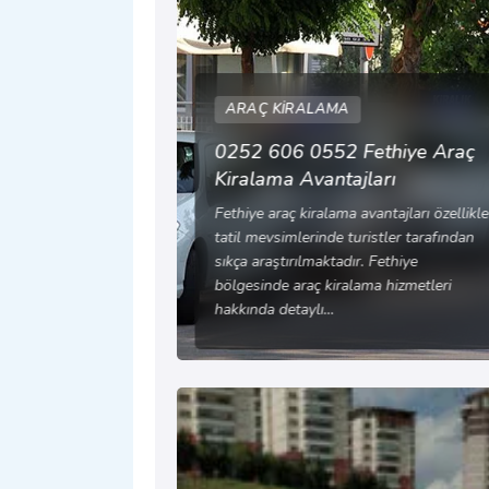
ARAÇ KIRALAMA
0252 606 0552 Fethiye Araç
Kiralama Avantajları
Fethiye araç kiralama avantajları özellikle
tatil mevsimlerinde turistler tarafından
sıkça araştırılmaktadır. Fethiye
bölgesinde araç kiralama hizmetleri
hakkında detaylı…