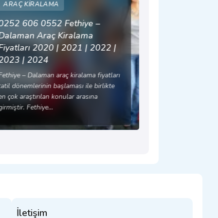
ARAÇ KIRALAMA
0252 606 0552 Fethiye –
Dalaman Araç Kiralama
Fiyatları 2020 | 2021 | 2022 |
2023 | 2024
Fethiye – Dalaman araç kiralama fiyatları
tatil dönemlerinin başlaması ile birlikte
en çok araştırılan konular arasına
girmiştir. Fethiye…
İletişim