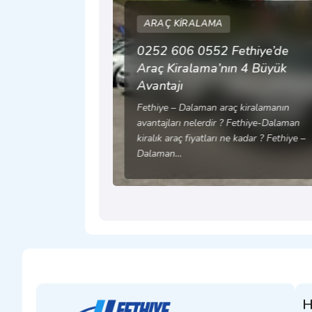
ARAÇ KIRALAMA
0252 606 0552 Fethiye’de
Araç Kiralama’nın 4 Büyük
Avantajı
Fethiye – Dalaman araç kiralamanın
avantajları nelerdir ? Fethiye-Dalaman
kiralık araç fiyatları ne kadar ? Fethiye –
Dalaman…
H