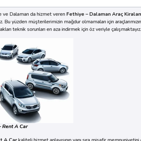
iye ve Dalaman da hizmet veren
Fethiye – Dalaman Araç Kirala
z. Bu yüzden müşterilerimizin mağdur olmamaları için araçlarımız
arı teknik sorunları en aza indirmek için öz veriyle çalışmaktayız
– Rent A Car
t A Car
kaliteli hizmet anlayışının yanı sıra misafir memnuniyetin