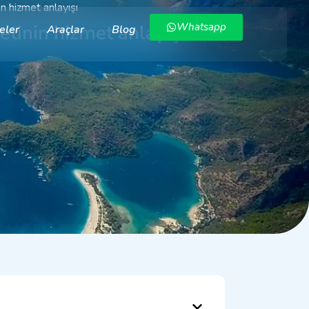
 hizmet anlayışı
tinin hizmet anlayışı
Whatsapp
eler
Araçlar
Blog