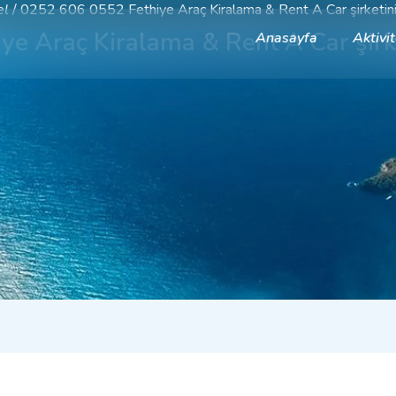
el
/
0252 606 0552 Fethiye Araç Kiralama & Rent A Car şirketinin
e Araç Kiralama & Rent A Car şirke
Anasayfa
Aktivit