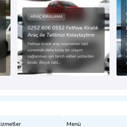
ARAÇ KIRALAMA
0252 606 0552 Fethiye Kiralık
Araç ile Tatilinizi Kolaylaştırın
Fethiye kiralık araç seçenekleri tatil
sürecinde daha kolay bir ulaşım
sağlanması için tercih edilen yollardan
biridir. Birçok tatil…
izmetler
Menü